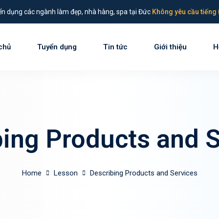
n dụng các ngành làm đẹp, nhà hàng, spa tại Đức
Không yêu cầu tiếng 
chủ
Tuyển dụng
Tin tức
Giới thiệu
H
Sign in
Sign up
Sign in
bing Products and S
Don’t have an account?
Sign up
Home
Lesson
Describing Products and Services