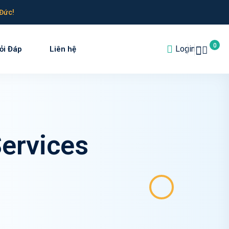
Đức!
0
Login
ỏi Đáp
Liên hệ
ervices