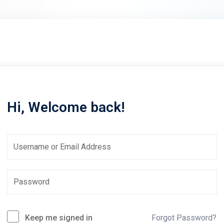
Lost your password?
Remember me
Hi, Welcome back!
Sign up
Already have an account?
Sign in
Keep me signed in
Forgot Password?