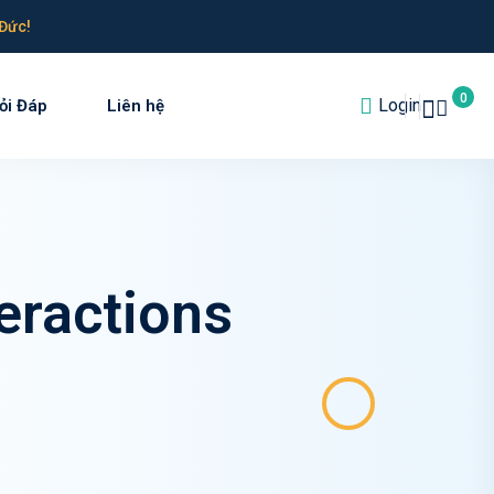
Đức!
0
Login
ỏi Đáp
Liên hệ
eractions