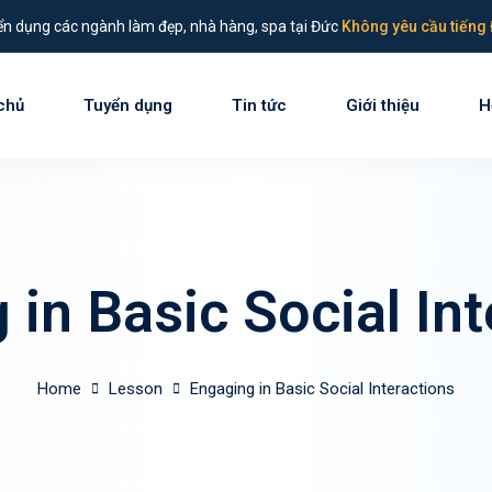
n dụng các ngành làm đẹp, nhà hàng, spa tại Đức
Không yêu cầu tiếng 
chủ
Tuyển dụng
Tin tức
Giới thiệu
H
Sign in
Sign up
Sign in
 in Basic Social Int
Don’t have an account?
Sign up
Home
Lesson
Engaging in Basic Social Interactions