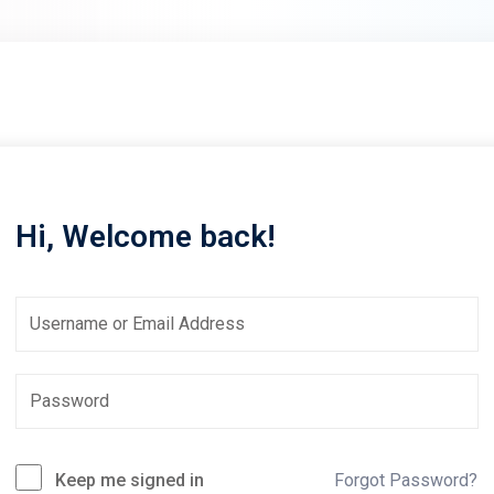
Lost your password?
Remember me
Hi, Welcome back!
Sign up
Already have an account?
Sign in
Keep me signed in
Forgot Password?