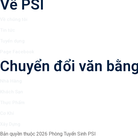
Về PSI
Về chúng tôi
Tin tức
Tuyển dụng
Page Facebook
Chuyển đổi văn bằn
Nhà Hàng
Khách Sạn
Thực Phẩm
Cơ Khí
Xây Dựng
Bản quyền thuộc 2026 Phòng Tuyển Sinh PSI