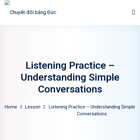
Skip
to
Sign in
Sign up
content
Sign in
Don’t have an account?
Sign up
Listening Practice –
Understanding Simple
Conversations
Home
Lesson
Listening Practice – Understanding Simple
Lost your password?
Remember me
Conversations