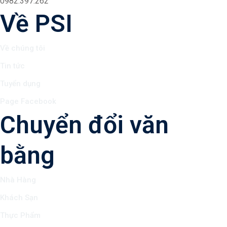
0982.397.262
Về PSI
Về chúng tôi
Tin tức
Tuyển dụng
Page Facebook
Chuyển đổi văn
bằng
Nhà Hàng
Khách Sạn
Thực Phẩm