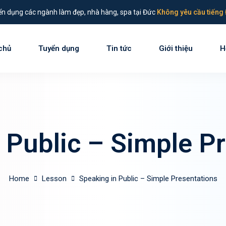
n dụng các ngành làm đẹp, nhà hàng, spa tại Đức
Không yêu cầu tiếng 
chủ
Tuyển dụng
Tin tức
Giới thiệu
H
Sign in
Sign up
Sign in
 Public – Simple P
Don’t have an account?
Sign up
Home
Lesson
Speaking in Public – Simple Presentations