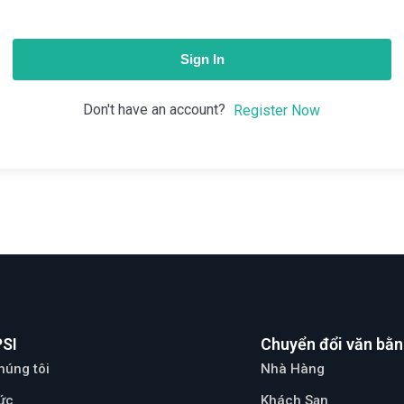
Sign In
Don't have an account?
Register Now
PSI
Chuyển đổi văn bằn
húng tôi
Nhà Hàng
tức
Khách Sạn