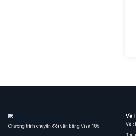
Về 
Về c
Chương trình chuyển đổi văn bằng Visa 18b
Tin 