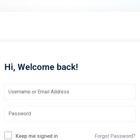
Lost your password?
Remember me
Hi, Welcome back!
Sign up
Already have an account?
Sign in
Keep me signed in
Forgot Password?