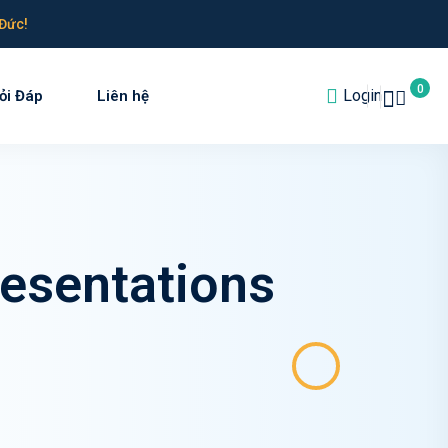
Đức!
0
Login
ỏi Đáp
Liên hệ
resentations