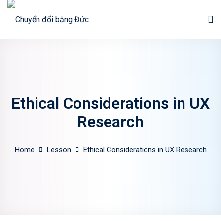
Skip
to
Sign in
Sign up
content
Sign in
Don’t have an account?
Sign up
Ethical Considerations in UX
Research
Home
Lesson
Ethical Considerations in UX Research
Lost your password?
Remember me