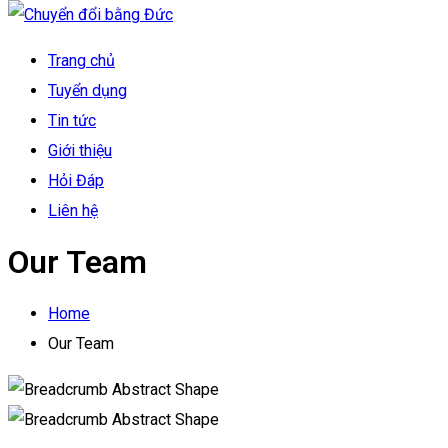
Trang chủ
Tuyển dụng
Tin tức
Giới thiệu
Hỏi Đáp
Liên hệ
Our Team
Home
Our Team