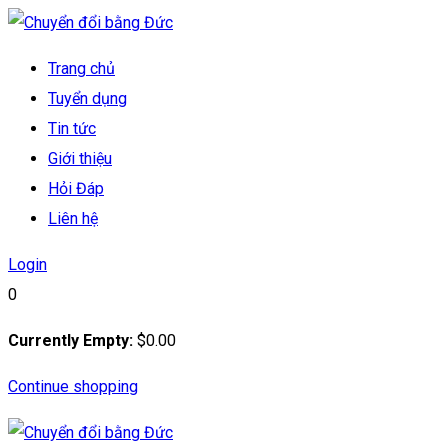
Skip
to
Trang chủ
content
Tuyển dụng
Tin tức
Giới thiệu
Hỏi Đáp
Liên hệ
Login
0
Currently Empty:
$
0
.00
Continue shopping