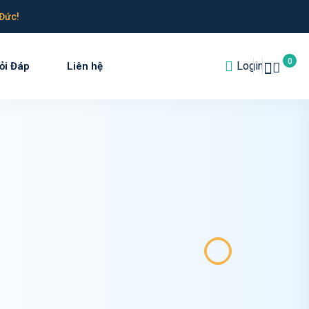
Đức!
0
Login
ỏi Đáp
Liên hệ