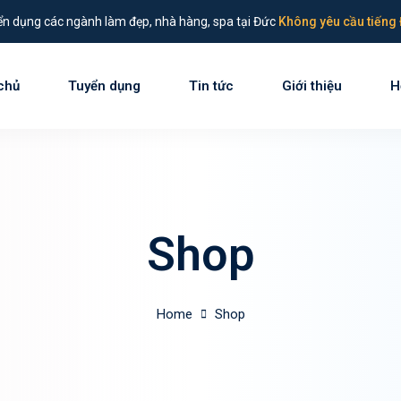
n dụng các ngành làm đẹp, nhà hàng, spa tại Đức
Không yêu cầu tiếng 
chủ
Tuyển dụng
Tin tức
Giới thiệu
H
Sign in
Sign up
Sign in
Shop
Don’t have an account?
Sign up
Home
Shop