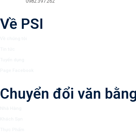
0982.397.262
Về PSI
Về chúng tôi
Tin tức
Tuyển dụng
Page Facebook
Chuyển đổi văn bằn
Nhà Hàng
Khách Sạn
Thực Phẩm