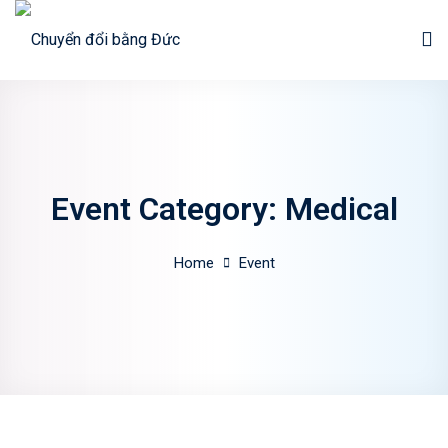
Sign in
Sign up
Sign in
Don’t have an account?
Sign up
Event Category:
Medical
Home
Event
Lost your password?
Remember me