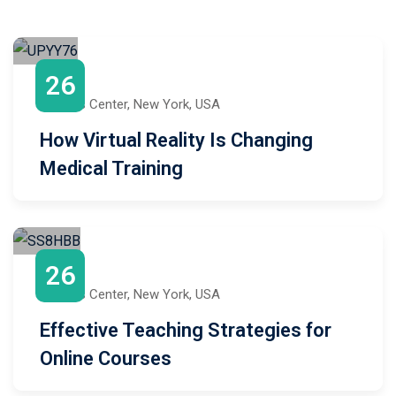
Sign up
Already have an account?
Sign in
January
26
3:00 PM
to
6:00 PM
Javits Center, New York, USA
How Virtual Reality Is Changing
Medical Training
April
26
3:00 PM
to
6:00 PM
Javits Center, New York, USA
Effective Teaching Strategies for
Online Courses