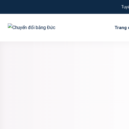
Tuyể
Trang 