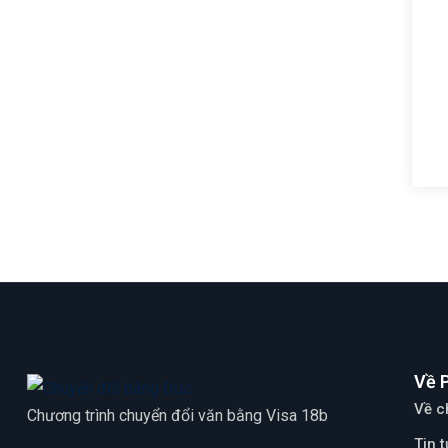
Về 
Về c
Chương trình chuyển đổi văn bằng Visa 18b
Tin 