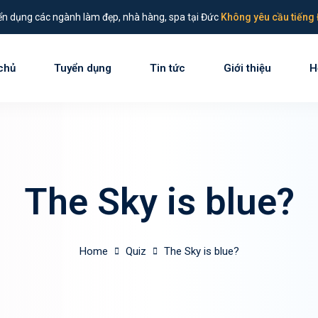
n dụng các ngành làm đẹp, nhà hàng, spa tại Đức
Không yêu cầu tiếng 
chủ
Tuyển dụng
Tin tức
Giới thiệu
H
Sign in
Sign up
Sign in
The Sky is blue?
Don’t have an account?
Sign up
Home
Quiz
The Sky is blue?