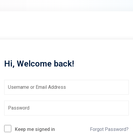
Lost your password?
Remember me
Hi, Welcome back!
Sign up
Already have an account?
Sign in
Keep me signed in
Forgot Password?