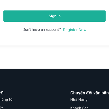
Sign In
Don't have an account?
Register Now
PSI
Chuyển đổi văn bằn
húng tôi
Nhà Hàng
tức
Khách Sạn