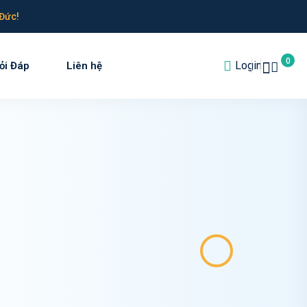
Đức!
0
Login
ỏi Đáp
Liên hệ