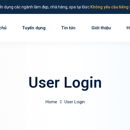
n dụng các ngành làm đẹp, nhà hàng, spa tại Đức
Không yêu cầu tiếng 
chủ
Tuyển dụng
Tin tức
Giới thiệu
H
Sign in
Sign up
Sign in
User Login
Don’t have an account?
Sign up
Home
User Login