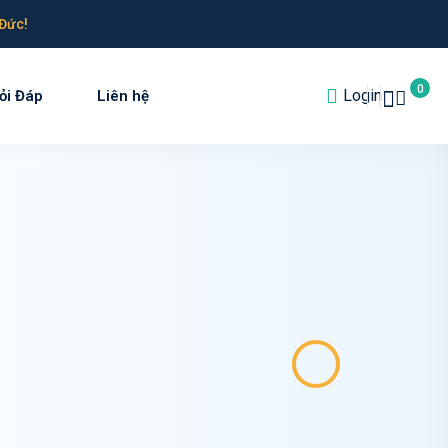
Đức!
0
Login
ỏi Đáp
Liên hệ