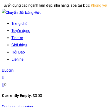
Skip
Tuyển dụng các ngành làm đẹp, nhà hàng, spa tại Đức
Không yêu
to
content
Trang chủ
Tuyển dụng
Tin tức
Giới thiệu
Hỏi Đáp
Liên hệ
Login
0
Currently Empty:
$
0
.00
Continue shopping