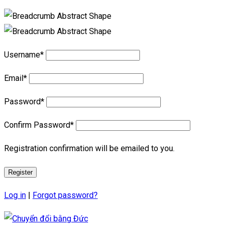
Username
*
Email
*
Password
*
Confirm Password
*
Registration confirmation will be emailed to you.
Log in
|
Forgot password?