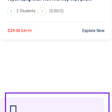
2 Students
(5.00/2)
$29.00
Explore Now
$49.99
y